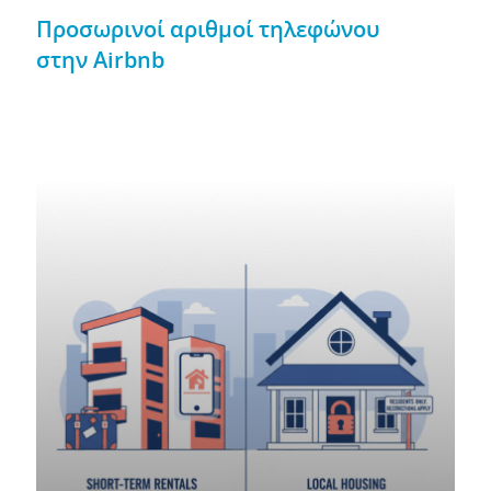
Προσωρινοί αριθμοί τηλεφώνου
στην Airbnb