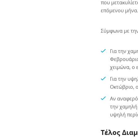
που μετακυλίετ
επόμενου μήνα
Σύμφωνα με την 
Για την χαμ
Φεβρουάριο
χειμώνα, ο 
Για την υψη
Οκτώβριο, ο
Αν αναφερόμ
την χαμηλή 
υψηλή περίο
Τέλος Δια