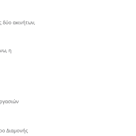
ς δύο ακινήτων,
νω, η
εργασιών
όρο Διαμονής