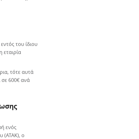
εντός του ίδιου
η εταιρία
ρια, τότε αυτά
 σε 600€ ανά
θωσης
φή ενός
 (ΑΤΑΚ), ο