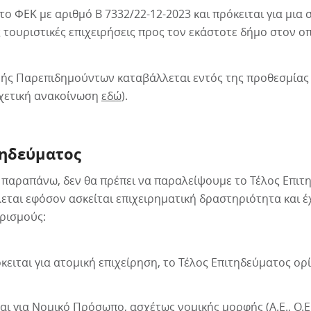
το ΦΕΚ με αριθμό Β 7332/22-12-2023 και πρόκειται για μια
 τουριστικές επιχειρήσεις προς τον εκάστοτε δήμο στον ο
νής Παρεπιδημούντων καταβάλλεται εντός της προθεσμίας
σχετική ανακοίνωση
εδώ
).
τηδεύματος
 παραπάνω, δεν θα πρέπει να παραλείψουμε το Τέλος Επιτ
εται εφόσον ασκείται επιχειρηματική δραστηριότητα και έχ
ρισμούς:
ειται για ατομική επιχείρηση, το Τέλος Επιτηδεύματος ορί
ι για Νομικό Πρόσωπο, ασχέτως νομικής μορφής (Α.Ε., Ο.Ε., Ι