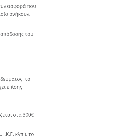
 συνεισφορά που
ποίο ανήκουν.
 απόδοσης του
ηδεύματος, το
ει επίσης
ζεται στα 300€
.Κ.Ε. κλπ.), το