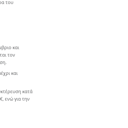
ρα του
μβριο και
ται τον
ση.
έχρι και
νυκτέρευση κατά
€, ενώ για την